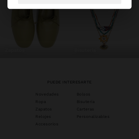
zapatos
bisutería
PUEDE INTERESARTE
Novedades
Bolsos
Ropa
Bisutería
Zapatos
Carteras
Relojes
Personalizables
Accesorios