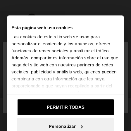
Esta página web usa cookies
Las cookies de este sitio web se usan para
×
personalizar el contenido y los anuncios, ofrecer
hola
funciones de redes sociales y analizar el tráfico.
Además, compartimos información sobre el uso que
haga del sitio web con nuestros partners de redes
Estás accediendo a la web de España. ¿Quieres ir a
sociales, publicidad y análisis web, quienes pueden
la web de United States?
combinarla con otra información que les haya
proporcionado o que hayan recopilado a partir del
ropa
bolsos
uso que haya hecho de sus servicios.
No, continuar en la web
Sí, llévame a
de España
United States
PERMITIR TODAS
Personalizar