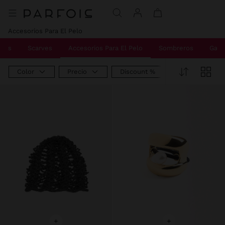
Precio rebajado de
A
Precio rebajado de
A
Precio rebajado de
A
Accesorios Para El Pelo
lets
Scarves
Accesorios Para El Pelo
Sombreros
Gafa
Color
Precio
Discount %
+
+