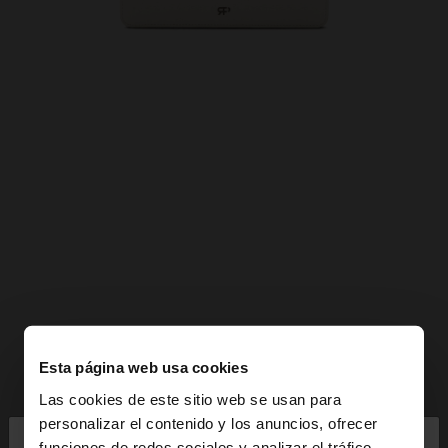
Esta página web usa cookies
Las cookies de este sitio web se usan para
×
personalizar el contenido y los anuncios, ofrecer
hola
funciones de redes sociales y analizar el tráfico.