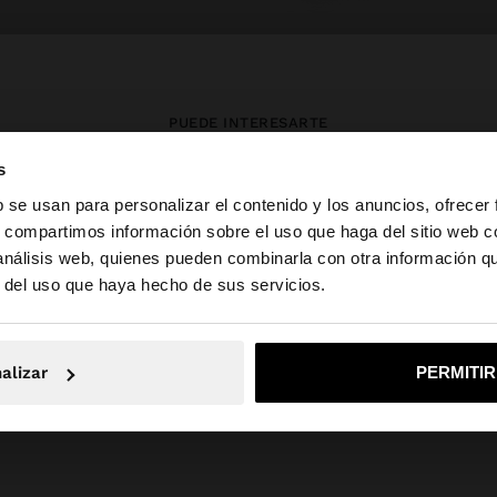
PUEDE INTERESARTE
s
Novedades
Bolsos
Ropa
b se usan para personalizar el contenido y los anuncios, ofrecer
Bisutería
Zapatos
Carteras
s, compartimos información sobre el uso que haga del sitio web 
Relojes
Personalizables
Accesorios
 análisis web, quienes pueden combinarla con otra información q
la web de España. ¿Quieres ir a la web de United States?
r del uso que haya hecho de sus servicios.
No, continuar en la web de España
Sí, llé
alizar
PERMITI
Parfois
SALE_IT
Accessories
abanicos