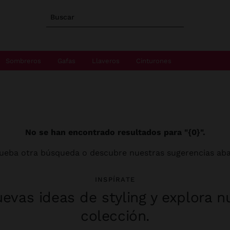
Buscar
Sombreros
Gafas
Llaveros
Cinturones
No se han encontrado resultados para "{0}".
ueba otra búsqueda o descubre nuestras sugerencias aba
INSPÍRATE
evas ideas de styling y explora n
colección.