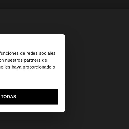
×
 funciones de redes sociales
con nuestros partners de
ue les haya proporcionado o
vame a United States
R TODAS