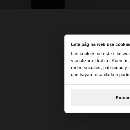
Esta página web usa cookie
hola
Las cookies de este sitio we
y analizar el tráfico. Ademá
redes sociales, publicidad y
Estás accediendo a 
que hayan recopilado a parti
Person