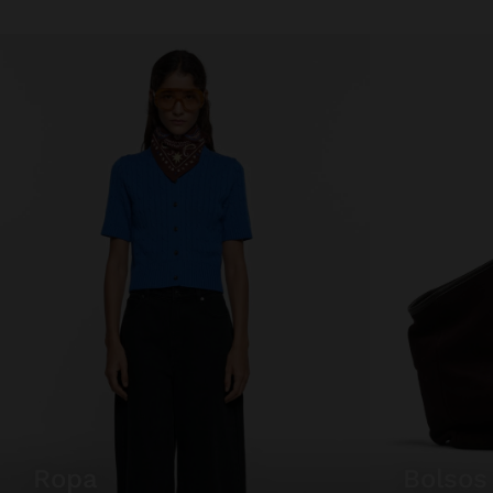
ropa
bolsos