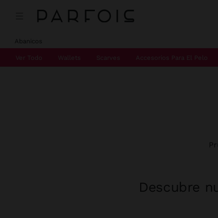
Abanicos
Ver Todo
Wallets
Scarves
Accesorios Para El Pelo
Pr
Descubre nu