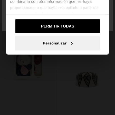
combinarla con otra información que les haya
CINTURÓN ANCHO CON PESPUNTES
LLAVERO CHARM JIRAFA
proporcionado o que hayan recopilado a partir del
19,99 €
12,99 €
35%
17,99 €
4,99 €
72%
uso que haya hecho de sus servicios.
No, continuar en la web
Sí, llévame a
de España
United States
PERMITIR TODAS
Personalizar