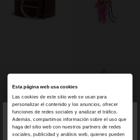
Esta página web usa cookies
Las cookies de este sitio web se usan para
×
personalizar el contenido y los anuncios, ofrecer
hola
funciones de redes sociales y analizar el tráfico.
Además, compartimos información sobre el uso que
haga del sitio web con nuestros partners de redes
Estás accediendo a la web de España. ¿Quieres ir a
+
+
sociales, publicidad y análisis web, quienes pueden
la web de United States?