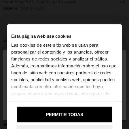
SUDADERA CUELLO ALTO TACTO SUAVE
19,99 €
33%
29,99 €
+1
+
+
Esta página web usa cookies
SUDADERA DE ALGODÓN
SUDADERA ESTAMPADA DE ALGODÓN
Las cookies de este sitio web se usan para
29,99 €
15,99 €
47%
29,99 €
19,99 €
33%
×
personalizar el contenido y los anuncios, ofrecer
+1
+1
hola
funciones de redes sociales y analizar el tráfico.
Además, compartimos información sobre el uso que
+
+
haga del sitio web con nuestros partners de redes
Estás accediendo a la web de España. ¿Quieres ir a
SUDADERA CUELLO ALTO TACTO SUAVE
SUDADERA BÁSICA
sociales, publicidad y análisis web, quienes pueden
la web de United States?
27,99 €
19,99 €
29%
23,99 €
15,99 €
33%
combinarla con otra información que les haya
proporcionado o que hayan recopilado a partir del
+3
uso que haya hecho de sus servicios.
No, continuar en la web
Sí, llévame a
+
de España
United States
PERMITIR TODAS
SUDADERA CON BOTONES TACTO SUAVE
15,99 €
47%
29,99 €