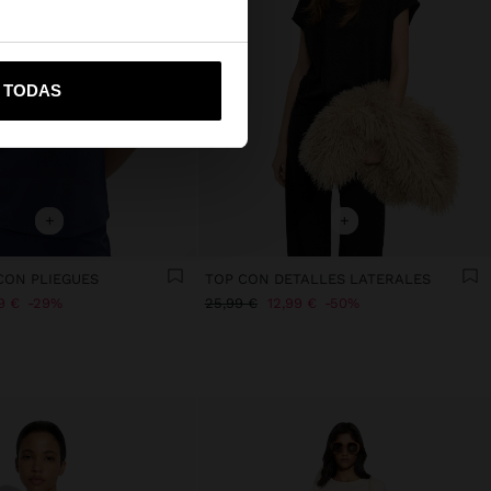
vame a United States
R TODAS
+
+
CON PLIEGUES
TOP CON DETALLES LATERALES
9 €
29%
25,99 €
12,99 €
50%