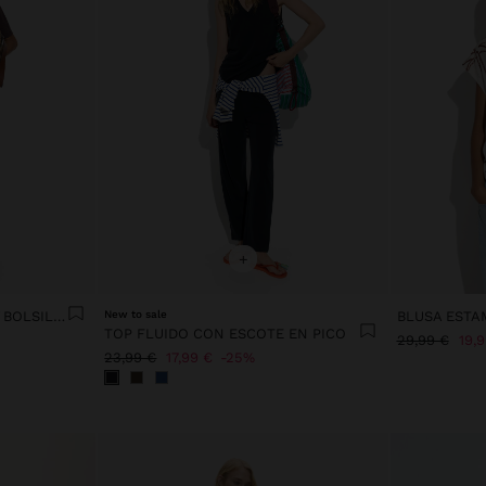
+
CAMISETA CON BOTONES Y BOLSILLO
New to sale
TOP FLUIDO CON ESCOTE EN PICO
29,99 €
19,
23,99 €
17,99 €
25%