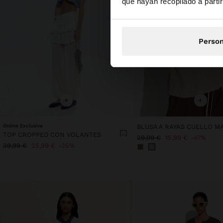
que hayan recopilado a parti
Person
+
+
Online Exclusive
BLUSA A RAYAS CUELLO M
TOP CROPPED CON VOLANTES
29,99 €
15,99 €
47%
39,99 €
25,99 €
35%