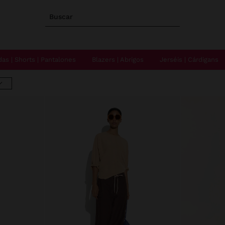
Buscar
das | Shorts | Pantalones
Blazers | Abrigos
Jerséis | Cárdigans