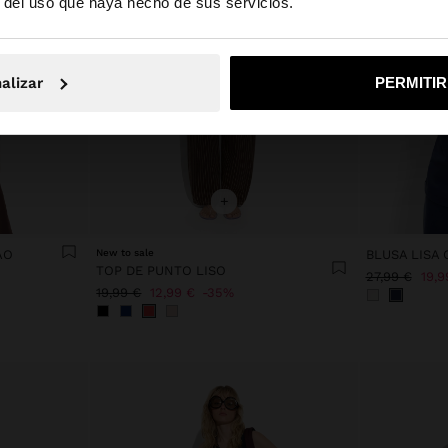
r del uso que haya hecho de sus servicios.
No, continuar en la web de España
Sí, llé
alizar
PERMITI
+
AO
New to sale
BLUSA LISA 
TOP DE PUNTO LISO
27,99 €
19,9
19,99 €
12,99 €
35%