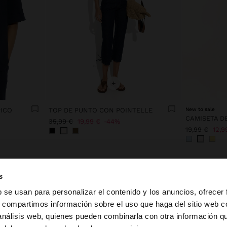
+
PICO
TOP DE PUNTO CON POINTELLE
New to sale
CAMISETA D
35,99 €
19,99 €
44%
19,99 €
12,9
s
b se usan para personalizar el contenido y los anuncios, ofrecer
s, compartimos información sobre el uso que haga del sitio web 
 análisis web, quienes pueden combinarla con otra información q
la web de España. ¿Quieres ir a la web de United States?