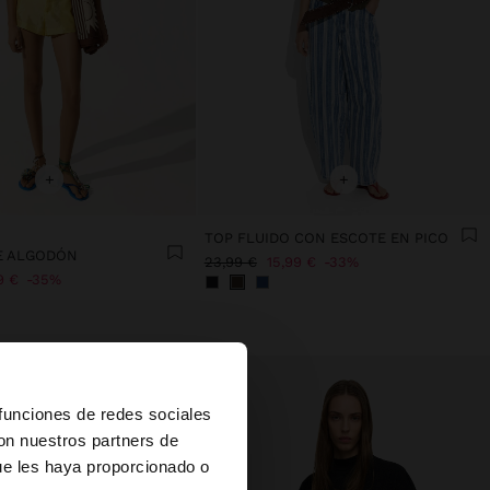
+
+
TOP FLUIDO CON ESCOTE EN PICO
E ALGODÓN
23,99 €
15,99 €
33%
9 €
35%
×
 funciones de redes sociales
con nuestros partners de
ue les haya proporcionado o