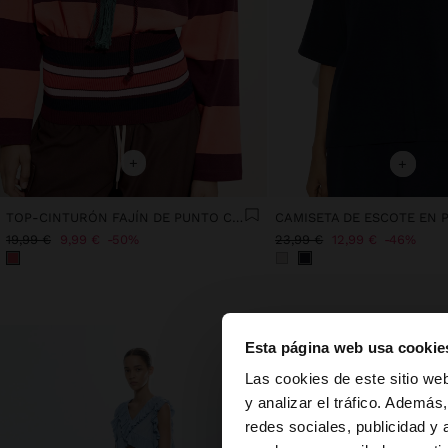
+
+
TOP-CINTURÓN FAJÍN DE PUNTO CON RAYAS
CAMISETA DE ESCOTE EN 
19,99 €
9,99 €
50%
23,99 €
12,99 €
46%
Esta página web usa cookie
hola
Las cookies de este sitio we
y analizar el tráfico. Ademá
redes sociales, publicidad y
Estás accediendo a 