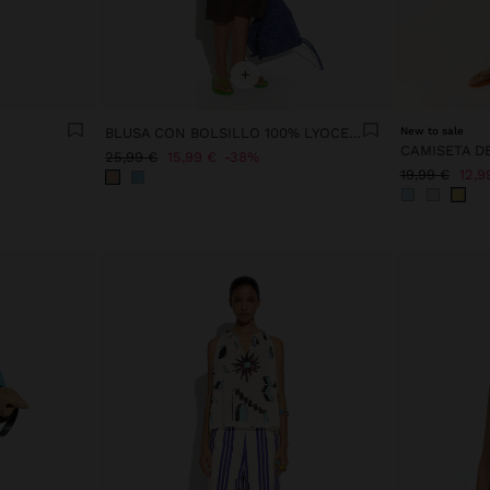
+
BLUSA CON BOLSILLO 100% LYOCELL
New to sale
CAMISETA D
25,99 €
15,99 €
38%
19,99 €
12,9