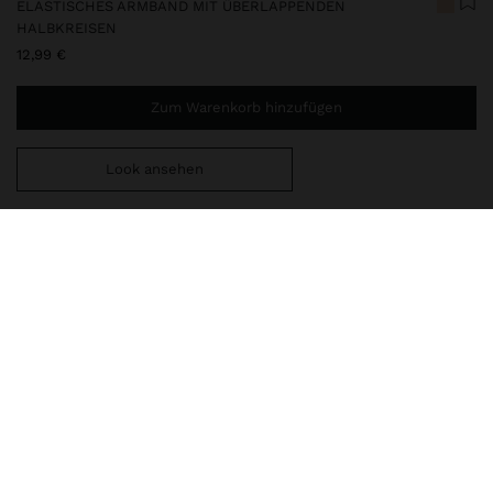
ELASTISCHES ARMBAND MIT ÜBERLAPPENDEN
HALBKREISEN
12,99 €
Zum Warenkorb hinzufügen
Look ansehen
Sie benötigen noch
49,99 €
für eine kostenlose Lieferung
nach Hause
247493
|
golden
Elastisches Armband aus überlappenden Halbkreisen. Oberfläche
mit geprägter Hammerschlag-Textur. Antik-Optik. Goldfarbene
Ausführung.
Schmuck
Armbänder