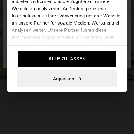
anbieten zu können und die Zugriffe auf unsere
Website zu analysieren. Außerdem geben wir
Sie greifen von Deutschland auf die Website zu.
Informationen zu Ihrer Verwendung unserer Website
Möchten Sie unsere United States Website
an unsere Partner für soziale Medien, Werbung und
durchsuchen?
Analysen weiter. Unsere Partner führen diese
Informationen möglicherweise mit weiteren Daten
zusammen, die Sie ihnen bereitgestellt haben oder
Nein, bleiben Sie bei
Ja, bringen Sie mich
die sie im Rahmen Ihrer Nutzung der Dienste
Deutschland
zu United States
gesammelt haben.
ALLE ZULASSEN
Anpassen