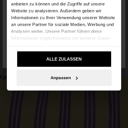
anbieten zu können und die Zugriffe auf unsere
Website zu analysieren. Außerdem geben wir
Sie greifen von Deutschland auf die Website zu.
Informationen zu Ihrer Verwendung unserer Website
Möchten Sie unsere United States Website
an unsere Partner für soziale Medien, Werbung und
durchsuchen?
Analysen weiter. Unsere Partner führen diese
Informationen möglicherweise mit weiteren Daten
zusammen, die Sie ihnen bereitgestellt haben oder
Nein, bleiben Sie bei
Ja, bringen Sie mich
die sie im Rahmen Ihrer Nutzung der Dienste
Deutschland
zu United States
gesammelt haben.
ALLE ZULASSEN
Anpassen