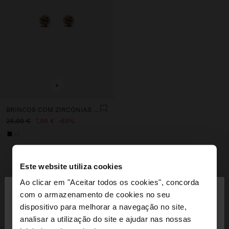
+
BRINCOS COM ZIRCÓNIAS - PRATA DE LEI 925
25,99 €
7,99 €
69%
+1
Este website utiliza cookies
INSPIRE-SE
Descubra novas ideias de styling e
×
Ao clicar em "Aceitar todos os cookies", concorda
olá
explore a nossa nova coleção.
com o armazenamento de cookies no seu
dispositivo para melhorar a navegação no site,
Está a aceder ao site a partir de Portugal. Deseja
analisar a utilização do site e ajudar nas nossas