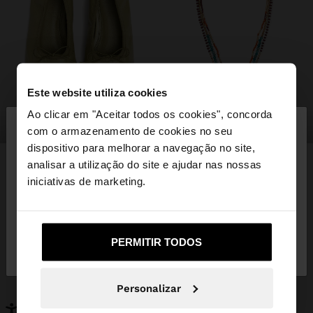
Este website utiliza cookies
×
Ao clicar em "Aceitar todos os cookies", concorda
olá
sapatos
bijuteria
com o armazenamento de cookies no seu
dispositivo para melhorar a navegação no site,
Está a aceder ao site a partir de Portugal. Deseja
analisar a utilização do site e ajudar nas nossas
navegar no nosso site United States?
iniciativas de marketing.
PODERÁ INTERESSAR-LHE
Novidades
Malas
Não, Fique em
Sim, leve-me a United
Roupa
PERMITIR TODOS
Bijuteria
Portugal
States
Sapatos
Carteiras
Relógios
Personalizáveis
Personalizar
Acessórios