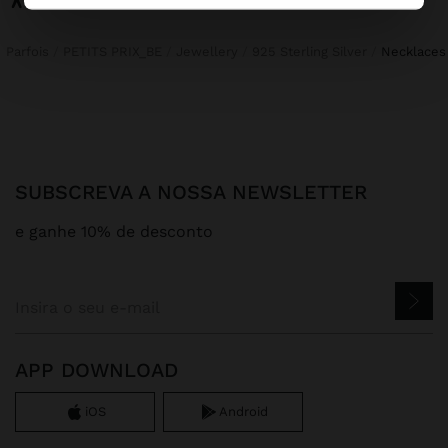
Parfois
PETITS PRIX_BE
Jewellery
925 Sterling Silver
necklaces
SUBSCREVA A NOSSA NEWSLETTER
e ganhe 10% de desconto
APP DOWNLOAD
iOS
Android