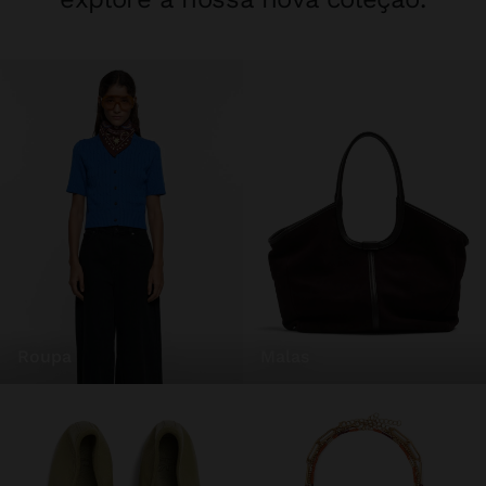
roupa
malas