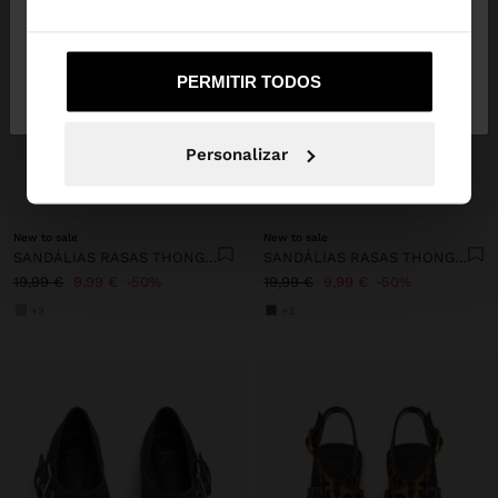
Não, Fique em
Sim, leve-me a United
PERMITIR TODOS
Portugal
States
Personalizar
+
+
New to sale
New to sale
SANDÁLIAS RASAS THONG COM TIRAS
SANDÁLIAS RASAS THONG COM TIRAS
19,99 €
9,99 €
50%
19,99 €
9,99 €
50%
+3
+3