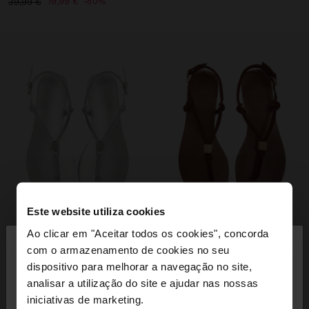
19,99 €
50%
39,99 €
Este website utiliza cookies
×
Ao clicar em "Aceitar todos os cookies", concorda
olá
com o armazenamento de cookies no seu
dispositivo para melhorar a navegação no site,
Está a aceder ao site a partir de Portugal. Deseja
analisar a utilização do site e ajudar nas nossas
navegar no nosso site United States?
iniciativas de marketing.