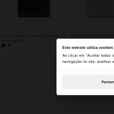
PORTA-MOEDAS COM BOLSO PARA TELEMÓVEL
Kz 32.990,00
Kz 32.990,00
Este website utiliza cookies
olá
Ao clicar em "Aceitar todos
navegação no site, analisar a
Está a aceder ao sit
Person