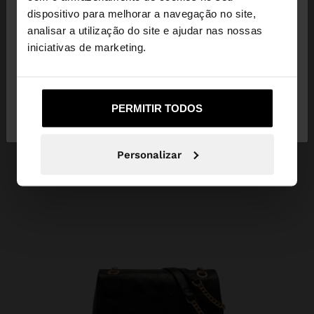
dispositivo para melhorar a navegação no site,
Está a aceder ao site a partir de Angola. Deseja
analisar a utilização do site e ajudar nas nossas
navegar no nosso site United States?
iniciativas de marketing.
Não, Fique em
Sim, leve-me a United
PERMITIR TODOS
Angola
States
Personalizar