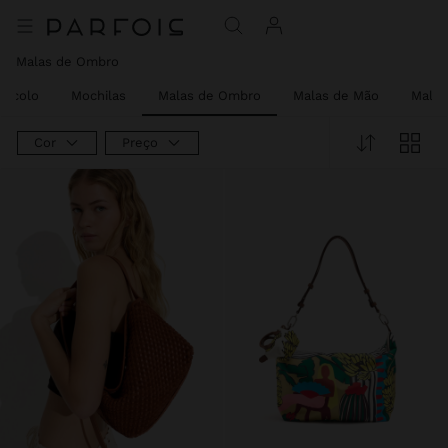
Malas de Ombro
iracolo
Mochilas
Malas de Ombro
Malas de Mão
Malas 
Cor
Preço