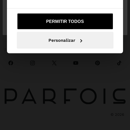
EVENTOS ESPECIAIS
Não, Fique em
Sim, leve-me a United
PERMITIR TODOS
Angola
States
EMPRESA
Personalizar
SOCIALS
©
2026