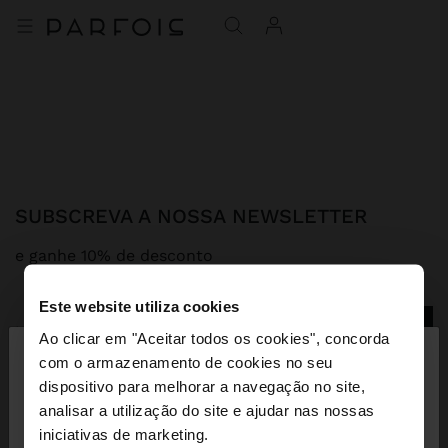
SUBSCREVA A NOSSA NEWSLETTER
e ganhe 10% de desconto
Este website utiliza cookies
×
Ao clicar em "Aceitar todos os cookies", concorda
olá
com o armazenamento de cookies no seu
dispositivo para melhorar a navegação no site,
OBTER AJUDA
Está a aceder ao site a partir de Angola. Deseja
analisar a utilização do site e ajudar nas nossas
navegar no nosso site United States?
iniciativas de marketing.
TENDÊNCIAS