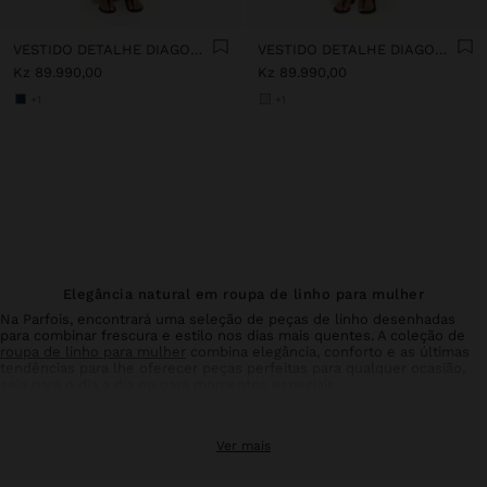
VESTIDO DETALHE DIAGONAL 100% LINHO
VESTIDO DETALHE DIAGONAL 100% LINHO
Kz 89.990,00
Kz 89.990,00
+1
+1
Elegância natural em roupa de linho para mulher
Na Parfois, encontrará uma seleção de peças de linho desenhadas
para combinar frescura e estilo nos dias mais quentes. A coleção de
roupa de linho para mulher
combina elegância, conforto e as últimas
tendências para lhe oferecer peças perfeitas para qualquer ocasião,
seja para o dia a dia ou para momentos especiais.
Calças de linho: conforto e estilo em equilíbrio
Ver mais
As
calças
de linho para mulher são um básico imprescindível no seu
guarda-roupa de verão. Com desenhos que favorecem todo o tipo de
silhuetas, estas calças oferecem a transpirabilidade e leveza