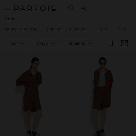
Linho
amisolas e Cardigan
Ponchos e Quimonos
Linho
Pele
Cor
Preço
Tamanho