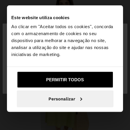
Este website utiliza cookies
×
Ao clicar em "Aceitar todos os cookies", concorda
olá
com o armazenamento de cookies no seu
dispositivo para melhorar a navegação no site,
Está a aceder ao site a partir de Angola. Deseja
analisar a utilização do site e ajudar nas nossas
navegar no nosso site United States?
iniciativas de marketing.
Não, Fique em
Sim, leve-me a United
PERMITIR TODOS
Angola
States
Personalizar