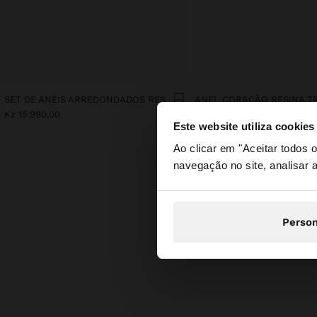
SET DE ANÉIS ARREDONDADOS RESINA TRANSPARENTE
Kz 15.990,00
Kz 15.990,00
Este website utiliza cookies
olá
Ao clicar em "Aceitar todos
navegação no site, analisar a
Está a aceder ao sit
Person