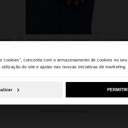
ANEL CORAÇÃO RESINA TRANSPARENTE
SET DE ANÉIS BICOLOR ESMALTADOS
Kz 12.990,00
Kz 12.990,00
 os cookies", concorda com o armazenamento de cookies no seu 
 utilização do site e ajudar nas nossas iniciativas de marketing.
e a partir de Angola. Deseja navegar no nosso site United
alizar
PERMITI
Não, Fique em Angola
Sim, leve
Parfois
Bijuteria
anéis