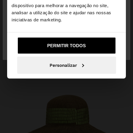
dispositivo para melhorar a navegação no site,
Está a aceder ao site a partir de Angola. Deseja
analisar a utilização do site e ajudar nas nossas
navegar no nosso site United States?
iniciativas de marketing.
Não, Fique em
Sim, leve-me a United
PERMITIR TODOS
Angola
States
Personalizar