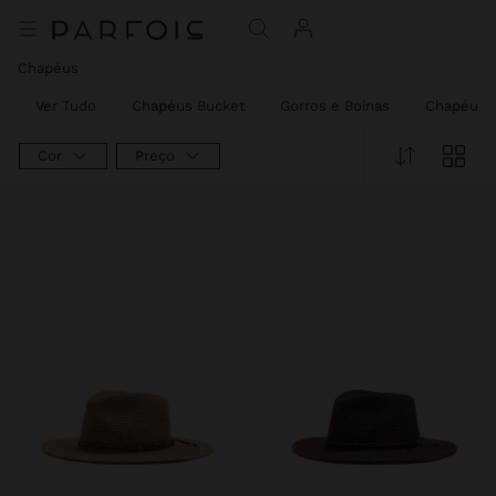
Chapéus
Ver Tudo
Chapéus Bucket
Gorros e Boinas
Chapéus 
Cor
Preço