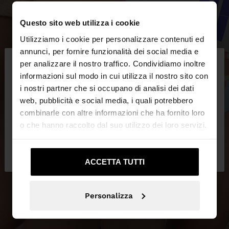
Questo sito web utilizza i cookie
Utilizziamo i cookie per personalizzare contenuti ed
×
annunci, per fornire funzionalità dei social media e
ciao
per analizzare il nostro traffico. Condividiamo inoltre
informazioni sul modo in cui utilizza il nostro sito con
i nostri partner che si occupano di analisi dei dati
Stai accedendo al sito da Svizzera. Vuoi navigare
web, pubblicità e social media, i quali potrebbero
sul nostro sito United States?
combinarle con altre informazioni che ha fornito loro
o che hanno raccolto dal suo utilizzo dei loro servizi.
No, resta in
Sì, portami su United
Svizzera
States
ACCETTA TUTTI
Personalizza