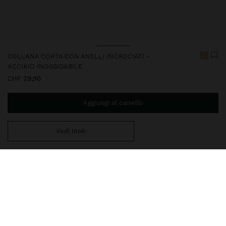
COLLANA CORTA CON ANELLI INCROCIATI -
ACCIAIO INOSSIDABILE
CHF 29,90
Aggiungi al carrello
Vedi look
Ti mancano
CHF 59,99
per la consegna gratuita a domicilio
248379
|
dorato
I nostri articoli con acciaio inossidabile si distinguono per la
resistenza all'acqua, la durata e la qualità. Sviluppati per