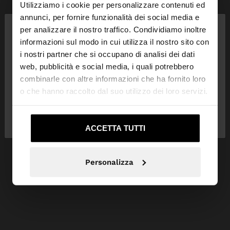
Utilizziamo i cookie per personalizzare contenuti ed
×
annunci, per fornire funzionalità dei social media e
ciao
per analizzare il nostro traffico. Condividiamo inoltre
informazioni sul modo in cui utilizza il nostro sito con
i nostri partner che si occupano di analisi dei dati
Stai accedendo al sito da Svizzera. Vuoi navigare
web, pubblicità e social media, i quali potrebbero
sul nostro sito United States?
combinarle con altre informazioni che ha fornito loro
o che hanno raccolto dal suo utilizzo dei loro servizi.
No, resta in
Sì, portami su United
Svizzera
States
ACCETTA TUTTI
Personalizza