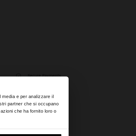
Secure Payments
Help
×
l media e per analizzare il
nostri partner che si occupano
azioni che ha fornito loro o
s?