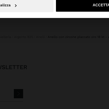
No, resta in Svizzera
Sì, port
alizza
ACCETTA
ioielleria
Argento 925
Anelli
anello con zircone placcato oro 18 kt -
EWSLETTER