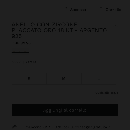
accesso
carrello
ANELLO CON ZIRCONE
PLACCATO ORO 18 KT - ARGENTO
925
CHF 39,90
Selezionato
Dorato
|
247244
S
M
L
guida alle taglie
Aggiungi al carrello
Ti mancano
CHF 59,99
per la consegna gratuita a