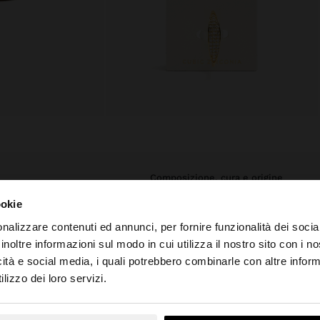
composizione, cura e origine
ookie
arati, per una
Composizione: 80% Argento, 20%
iglia di evitare il
Zirconio
nalizzare contenuti ed annunci, per fornire funzionalità dei socia
 la sua lucentezza
inoltre informazioni sul modo in cui utilizza il nostro sito con i 
Finitura: Placcatura in oro 18k
 in argento
icità e social media, i quali potrebbero combinarle con altre inform
ni speciali.
to da Svizzera. Vuoi navigare sul nostro sito United State
Peso: 1.37gr
lizzo dei loro servizi.