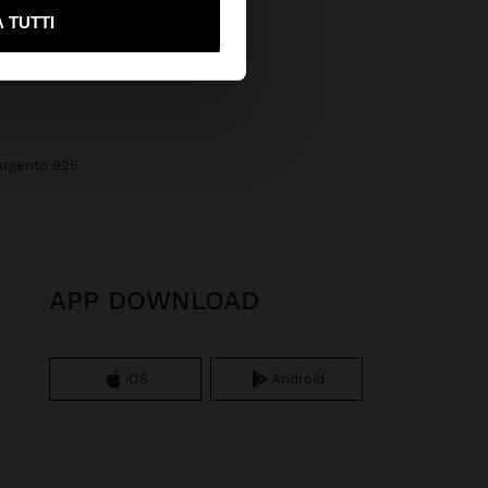
ami su United States
 TUTTI
 argento 925
APP DOWNLOAD
iOS
Android