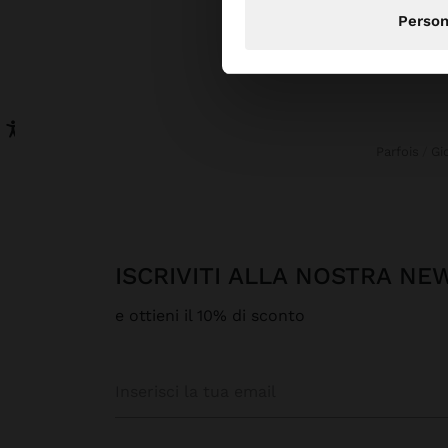
Person
Parfois
G
ISCRIVITI ALLA NOSTRA N
e ottieni il 10% di sconto