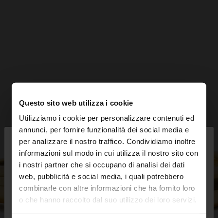
Questo sito web utilizza i cookie
Utilizziamo i cookie per personalizzare contenuti ed
×
annunci, per fornire funzionalità dei social media e
ciao
per analizzare il nostro traffico. Condividiamo inoltre
informazioni sul modo in cui utilizza il nostro sito con
i nostri partner che si occupano di analisi dei dati
Stai accedendo al sito da Svizzera. Vuoi navigare
web, pubblicità e social media, i quali potrebbero
sul nostro sito United States?
combinarle con altre informazioni che ha fornito loro
o che hanno raccolto dal suo utilizzo dei loro servizi.
No, resta in
Sì, portami su United