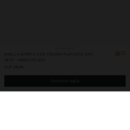
ANELLO APERTO CON ZIRCONI PLACCATO ORO
18 KT - ARGENTO 925
CHF 39,90
Seleziona taglia
Ti mancano
CHF 59,99
per la consegna gratuita a domicilio
247246
|
dorato
Questo articolo in argento possiede un bagno placcato oro 18K