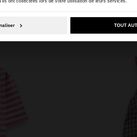
ils ont collectées lors de votre utilisation de leurs services.
ouhaite rester sur Trinidad and Tobago
Oui, dirigez-mo
naliser
TOUT AU