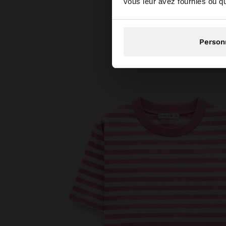
vous leur avez fournies ou qu'
Non, je s
Person