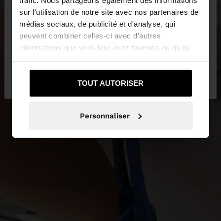
Vous accédez au site depuis Trinidad and Tobago.
sur l'utilisation de notre site avec nos partenaires de
Voulez-vous parcourir notre site au United States?
NEW IN
médias sociaux, de publicité et d'analyse, qui
peuvent combiner celles-ci avec d'autres
PLUS D'INFORMATIONS
informations que vous leur avez fournies ou qu'ils
Oui, dirigez-moi
ont collectées lors de votre utilisation de leurs
Non, je souhaite rester
vers United
services.
sur Trinidad and Tobago
States
TOUT AUTORISER
Personnaliser