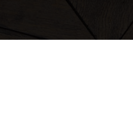
vêtements
sacs