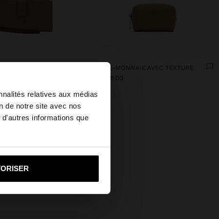
PORTEFEUILLE AVEC TEXTURE ET DRAGONNE
PORTE-MONNAIE AVEC TEXTURE
×
TT$ 119,00
nnalités relatives aux médias
on de notre site avec nos
 site au United
 d'autres informations que
i vers United States
TORISER