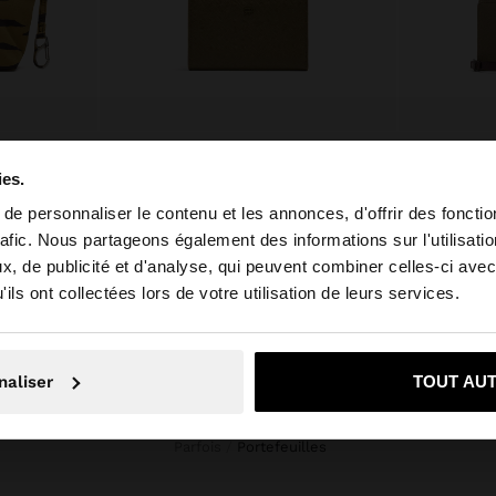
SAC POUR COSMÉTIQUES EN NYLON IMPRIMÉ ANIMAL
PORTEFEUILLE AVEC TEXTURE
TT$ 189,00
TT$ 229,00
ies.
e personnaliser le contenu et les annonces, d'offrir des fonctio
rafic. Nous partageons également des informations sur l'utilisati
e depuis Trinidad and Tobago. Voulez-vous parcourir notre
, de publicité et d'analyse, qui peuvent combiner celles-ci avec
ils ont collectées lors de votre utilisation de leurs services.
ouhaite rester sur Trinidad and Tobago
Oui, dirigez-mo
naliser
TOUT AU
Parfois
portefeuilles