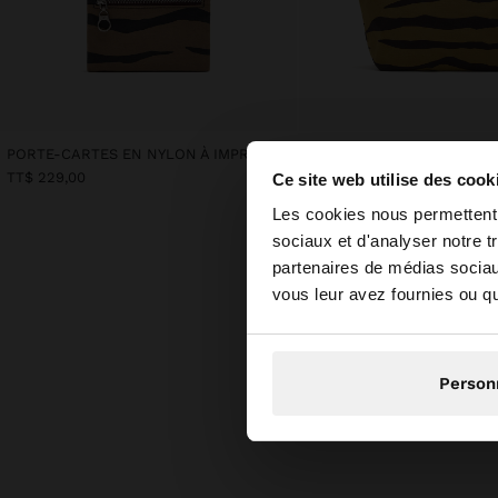
PORTE-CARTES EN NYLON À IMPRIMÉ ANIMAL
TT$ 229,00
TT$ 229,00
Ce site web utilise des cook
bonjour
Les cookies nous permettent d
sociaux et d'analyser notre t
Vous accédez au sit
partenaires de médias sociaux
States?
vous leur avez fournies ou qu'
Non, je s
Person