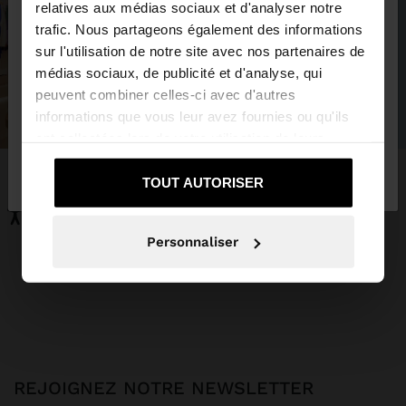
relatives aux médias sociaux et d'analyser notre
trafic. Nous partageons également des informations
Vous accédez au site depuis Trinidad and Tobago.
sur l'utilisation de notre site avec nos partenaires de
Voulez-vous parcourir notre site au United States?
médias sociaux, de publicité et d'analyse, qui
peuvent combiner celles-ci avec d'autres
informations que vous leur avez fournies ou qu'ils
Oui, dirigez-moi
ont collectées lors de votre utilisation de leurs
Non, je souhaite rester
vers United
services.
sur Trinidad and Tobago
States
TOUT AUTORISER
Personnaliser
REJOIGNEZ NOTRE NEWSLETTER