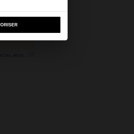
i vers United States
TORISER
SANDALES PLATES EN CUIR AVEC DÉTAIL MÉTALLIQUE ET BOUCLE