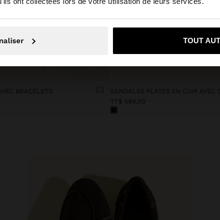
ils ont collectées lors de votre utilisation de leurs services.
ouhaite rester sur Trinidad and Tobago
Oui, dirigez-mo
naliser
TOUT AU
AVEC BRACELETS
TT$ 599,00