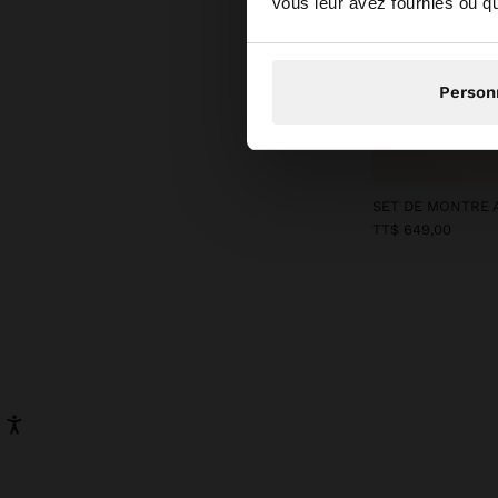
vous leur avez fournies ou qu'
Non, je s
Person
SET DE MONTRE 
TT$ 649,00