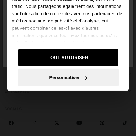
trafic. Nous partageons également des informations
Vous accédez au site depuis Trinidad and Tobago.
sur l'utilisation de notre site avec nos partenaires de
Voulez-vous parcourir notre site au United States?
médias sociaux, de publicité et d'analyse, qui
peuvent combiner celles-ci avec d'autres
informations que vous leur avez fournies ou qu'ils
OBTENIR DE L’AIDE
Oui, dirigez-moi
ont collectées lors de votre utilisation de leurs
Non, je souhaite rester
vers United
services.
sur Trinidad and Tobago
States
TENDANCES
TOUT AUTORISER
ÉVÉNEMENTS SPÉCIAUX
Personnaliser
ENTREPRISE
SOCIALS