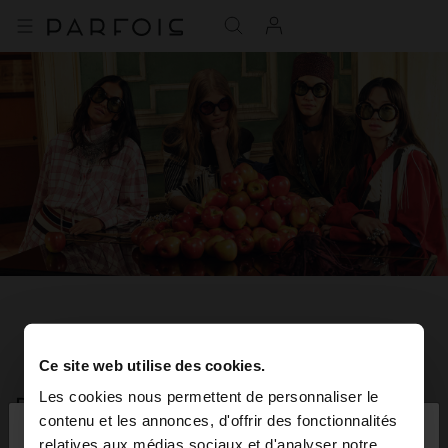
Ce site web utilise des cookies.
Les cookies nous permettent de personnaliser le
REJOIGNEZ NOTRE NEWSLETTER
×
contenu et les annonces, d'offrir des fonctionnalités
bonjour
et obtenez 10% de réduction
relatives aux médias sociaux et d'analyser notre