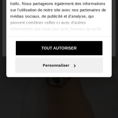
trafic. Nous partageons également des informations
Vous accédez au site depuis Trinidad and Tobago.
sur l'utilisation de notre site avec nos partenaires de
Voulez-vous parcourir notre site au United States?
médias sociaux, de publicité et d'analyse, qui
peuvent combiner celles-ci avec d'autres
informations que vous leur avez fournies ou qu'ils
Oui, dirigez-moi
ont collectées lors de votre utilisation de leurs
Non, je souhaite rester
vers United
services.
sur Trinidad and Tobago
States
TOUT AUTORISER
Personnaliser