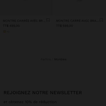
MONTRE CARRÉE AVEC BRACELET EN ACIER INOXYDABLE
MONTRE CARRÉ AVEC BRACELET DE CHAÎNES EN ACIER INOXYDABLE
TT$ 499,00
TT$ 599,00
+2
Parfois
montres
REJOIGNEZ NOTRE NEWSLETTER
et obtenez 10% de réduction