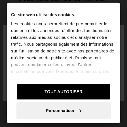
DÉCOUVREZ PLUS!
Ce site web utilise des cookies.
Les cookies nous permettent de personnaliser le
×
contenu et les annonces, d'offrir des fonctionnalités
bonjour
relatives aux médias sociaux et d'analyser notre
trafic. Nous partageons également des informations
Vous accédez au site depuis Trinidad and Tobago.
sur l'utilisation de notre site avec nos partenaires de
Voulez-vous parcourir notre site au United States?
médias sociaux, de publicité et d'analyse, qui
REJOIGNEZ NOTRE NEWSLETTER
peuvent combiner celles-ci avec d'autres
informations que vous leur avez fournies ou qu'ils
et obtenez 10% de réduction
Oui, dirigez-moi
ont collectées lors de votre utilisation de leurs
Non, je souhaite rester
vers United
services.
sur Trinidad and Tobago
States
TOUT AUTORISER
Personnaliser
OBTENIR DE L’AIDE