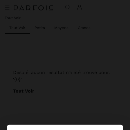
Tout Voir
Tout Voir
Petits
Moyens
Grands
Désolé, aucun résultat n’a été trouvé pour:
‘{0}’
Tout Voir