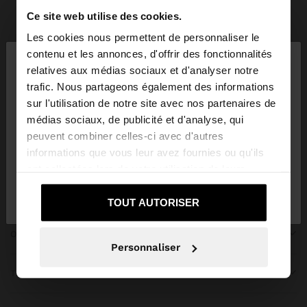
Ce site web utilise des cookies.
Parfois
Accessoires
Parapluies
tout voir
Les cookies nous permettent de personnaliser le
×
contenu et les annonces, d'offrir des fonctionnalités
bonjour
relatives aux médias sociaux et d'analyser notre
trafic. Nous partageons également des informations
Vous accédez au site depuis Trinidad and Tobago.
sur l'utilisation de notre site avec nos partenaires de
Voulez-vous parcourir notre site au United States?
REJOIGNEZ NOTRE NEWSLETTER
médias sociaux, de publicité et d'analyse, qui
peuvent combiner celles-ci avec d'autres
et obtenez 10% de réduction
informations que vous leur avez fournies ou qu'ils
Oui, dirigez-moi
ont collectées lors de votre utilisation de leurs
Non, je souhaite rester
vers United
services.
sur Trinidad and Tobago
States
TOUT AUTORISER
OBTENIR DE L’AIDE
Personnaliser
TENDANCES