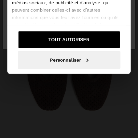
médias sociaux, de publicité et d'analyse, qui
peuvent combiner celles-ci avec d'autres
informations que vous leur avez fournies ou qu'ils
Oui, dirigez-moi
ont collectées lors de votre utilisation de leurs
Non, je souhaite rester
vers United
services.
sur Trinidad and Tobago
States
TOUT AUTORISER
Personnaliser