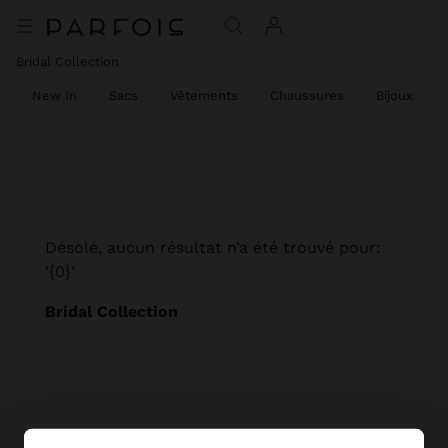
Bridal Collection
New In
Sacs
Vêtements
Chaussures
Bijoux
Désolé, aucun résultat n’a été trouvé pour:
‘{0}’
Bridal Collection