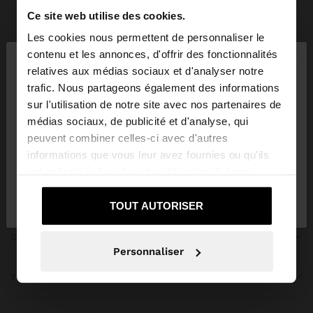
Ce site web utilise des cookies.
Parfois
bridal collection
Les cookies nous permettent de personnaliser le
×
contenu et les annonces, d'offrir des fonctionnalités
bonjour
relatives aux médias sociaux et d'analyser notre
trafic. Nous partageons également des informations
Vous accédez au site depuis Trinidad and Tobago.
sur l'utilisation de notre site avec nos partenaires de
Voulez-vous parcourir notre site au United States?
REJOIGNEZ NOTRE NEWSLETTER
médias sociaux, de publicité et d'analyse, qui
peuvent combiner celles-ci avec d'autres
et obtenez 10% de réduction
informations que vous leur avez fournies ou qu'ils
Oui, dirigez-moi
ont collectées lors de votre utilisation de leurs
Non, je souhaite rester
vers United
services.
sur Trinidad and Tobago
States
TOUT AUTORISER
OBTENIR DE L’AIDE
Personnaliser
TENDANCES