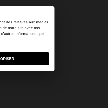
×
nnalités relatives aux médias
on de notre site avec nos
 d'autres informations que
ited States?
i vers United States
TORISER