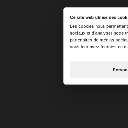
Ce site web utilise des cook
bonjour
Les cookies nous permettent d
sociaux et d'analyser notre t
partenaires de médias sociaux
Vous accédez au site
vous leur avez fournies ou qu'
Person