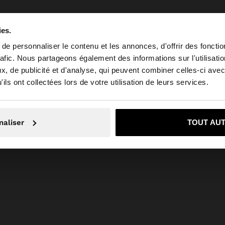
ies.
e personnaliser le contenu et les annonces, d'offrir des fonctio
rafic. Nous partageons également des informations sur l'utilisati
, de publicité et d'analyse, qui peuvent combiner celles-ci avec
 depuis Belgique. Voulez-vous parcourir notre site au Un
ils ont collectées lors de votre utilisation de leurs services.
Non, je souhaite rester sur Belgique
Oui, dirigez-mo
naliser
TOUT AU