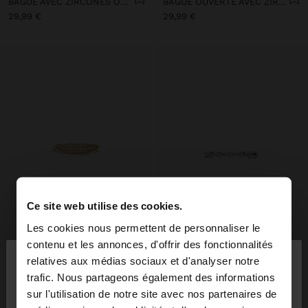
BAGUE AVEC ZIRCONES ONDULÉE PLAQUÉ OR 18 CT - ARGENT STERLING 925
BAGUE OUVERTE AVEC ZIRCONIAS PLAQUÉ OR 18 CT - ARGENT STERLING 925
29,99 €
29,99 €
Ce site web utilise des cookies.
Les cookies nous permettent de personnaliser le
×
contenu et les annonces, d'offrir des fonctionnalités
bonjour
relatives aux médias sociaux et d'analyser notre
trafic. Nous partageons également des informations
sur l'utilisation de notre site avec nos partenaires de
Vous accédez au site depuis Belgique. Voulez-vous