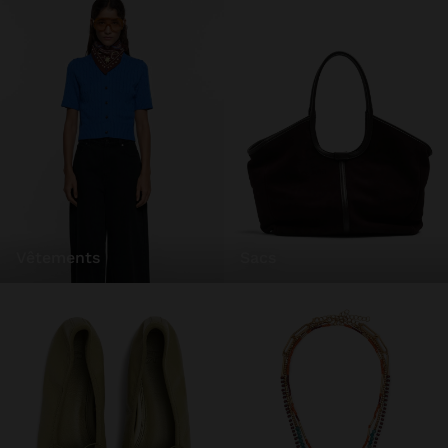
vêtements
sacs