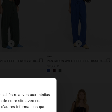
+
+
New
PANTALON AVEC EFFET FROISSÉ 100% COTON
PANTALON AVEC EFFET FROISSÉ 100% COTON
32,99 €
×
nnalités relatives aux médias
on de notre site avec nos
 d'autres informations que
ited States?