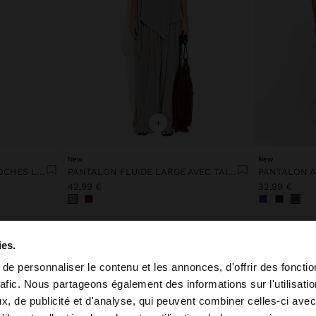
+
New
New
PANTALON FLUIDE AVEC POCHES LATÉRALES
PANTALON FLUIDE LARGE AVEC TAILLE ÉLASTIQUE
42,99 €
32,99 €
ies.
e personnaliser le contenu et les annonces, d'offrir des fonctio
rafic. Nous partageons également des informations sur l'utilisati
, de publicité et d'analyse, qui peuvent combiner celles-ci avec
 depuis Belgique. Voulez-vous parcourir notre site au Un