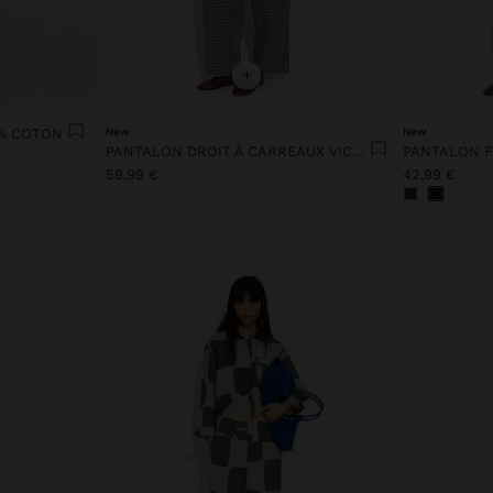
+
0% COTON
New
New
PANTALON DROIT À CARREAUX VICHY 100 % EN LIN
59,99 €
42,99 €