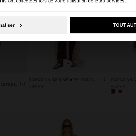
ils ont collectées lors de votre utilisation de leurs services.
Non, je souhaite rester sur Belgique
Oui, dirigez-mo
naliser
TOUT AU
+
PANTALON IMPRIMÉ 100% COTON
PANTALON AVEC TAILLE ÉLASTIQUE 100% LYOCELL
39,99 €
45,99 €