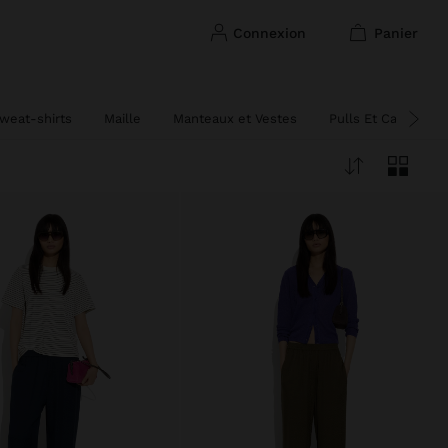
connexion
panier
weat-shirts
Maille
Manteaux et Vestes
Pulls Et Cardigan