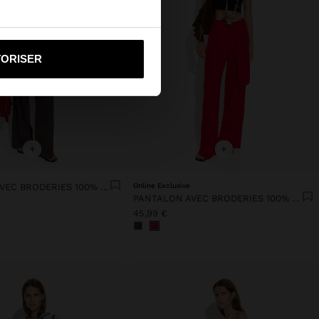
i vers United States
TORISER
+
+
PANTALON AVEC BRODERIES 100% COTON
Online Exclusive
PANTALON AVEC BRODERIES 100% COTON
45,99 €