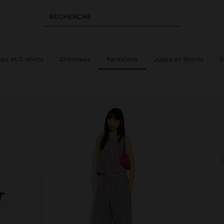
RECHERCHE
ps et T-shirts
Chemises
Pantalons
Jupes et Shorts
S