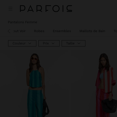
Pantalons Femme
Tout Voir
Robes
Ensembles
Maillots de Bain
To
Couleur
Prix
Taille