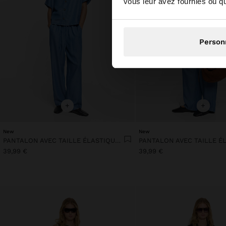
vous leur avez fournies ou qu'
Person
+
+
New
New
PANTALON AVEC TAILLE ÉLASTIQUE 100% LYOCELL
39,99 €
39,99 €