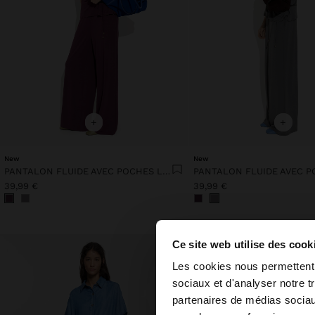
+
+
New
New
PANTALON FLUIDE AVEC POCHES LATÉRALES
39,99 €
39,99 €
Ce site web utilise des cook
bonjour
Les cookies nous permettent d
sociaux et d'analyser notre t
partenaires de médias sociaux
Vous accédez au site