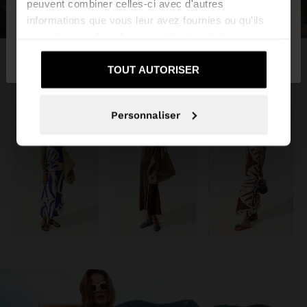
peuvent combiner celles-ci avec d'autres
informations que vous leur avez fournies ou qu'ils
ont collectées lors de votre utilisation de leurs
Non, je souhaite
Oui, dirigez-moi vers
services.
rester sur Belgique
United States
TOUT AUTORISER
Personnaliser