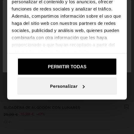
×
personalizar el contenido y los anuncios, ofrecer
hola
funciones de redes sociales y analizar el tráfico.
Además, compartimos información sobre el uso que
haga del sitio web con nuestros partners de redes
Estás accediendo a la web de España. ¿Quieres ir a
sociales, publicidad y análisis web, quienes pueden
la web de United States?
combinarla con otra información que les haya
proporcionado o que hayan recopilado a partir del
uso que haya hecho de sus servicios.
No, continuar en la web
Sí, llévame a
de España
United States
PERMITIR TODAS
Personalizar
+
SUDADERA DE ALGODÓN CON LUNARES
15,99 €
47%
29,99 €
+1