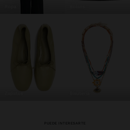
ropa
bolsos
zapatos
bisutería
PUEDE INTERESARTE