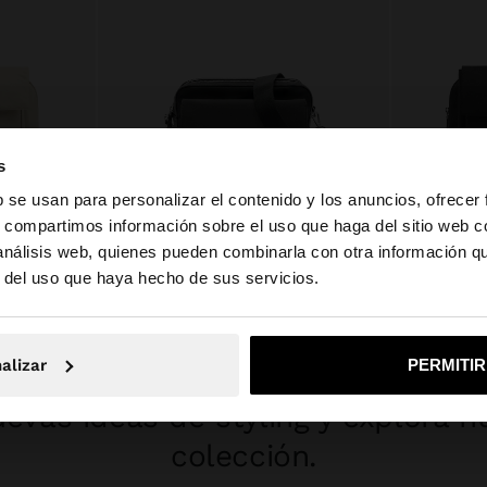
s
+
b se usan para personalizar el contenido y los anuncios, ofrecer
s, compartimos información sobre el uso que haga del sitio web 
 análisis web, quienes pueden combinarla con otra información q
BOLSO TOTE DE NYLON CON DOBLE SOLAPA
BOLSO BANDOLERA DE NYLON CON SOLAPA
la web de España. ¿Quieres ir a la web de United States?
r del uso que haya hecho de sus servicios.
25,99 €
12,99 €
50%
27,99 €
12,9
No, continuar en la web de España
Sí, llé
alizar
PERMITI
INSPÍRATE
evas ideas de styling y explora n
colección.