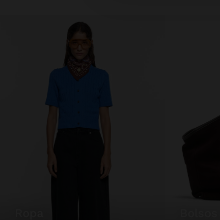
ropa
bolsos