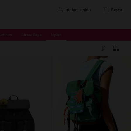
iniciar sesión
cesta
letines
Straw Bags
Nylon