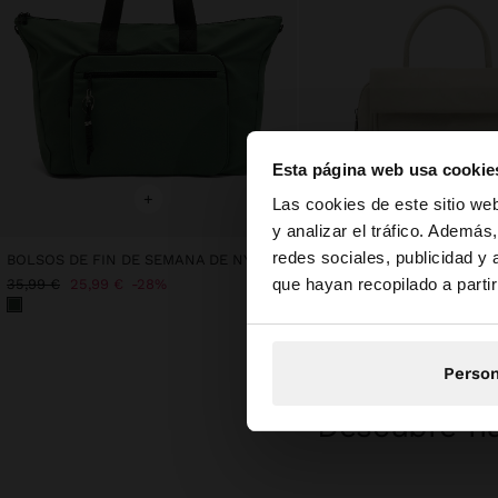
Esta página web usa cookie
hola
+
+
Las cookies de este sitio we
y analizar el tráfico. Ademá
redes sociales, publicidad y
BOLSOS DE FIN DE SEMANA DE NYLON
Estás accediendo a 
que hayan recopilado a parti
35,99 €
25,99 €
28%
27,99 €
12,99 €
54%
Person
Descubre nu