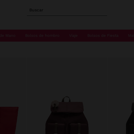
Buscar
 de Mano
Bolsos de hombro
Viaje
Bolsos de Fiesta
Ma