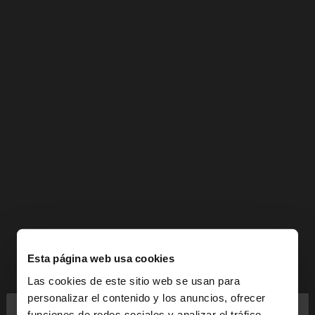
Esta página web usa cookies
Las cookies de este sitio web se usan para
×
personalizar el contenido y los anuncios, ofrecer
hola
funciones de redes sociales y analizar el tráfico.