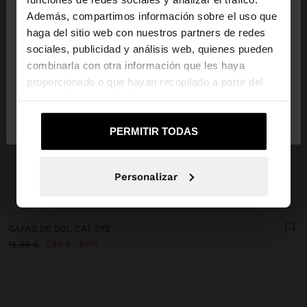
Además, compartimos información sobre el uso que
haga del sitio web con nuestros partners de redes
Estás accediendo a la web de España. ¿Quieres ir a
sociales, publicidad y análisis web, quienes pueden
la web de United States?
combinarla con otra información que les haya
proporcionado o que hayan recopilado a partir del
uso que haya hecho de sus servicios.
No, continuar en la web
Sí, llévame a
de España
United States
PERMITIR TODAS
Personalizar
+
GAFAS DE SOL CAT EYE
7,99 €
50%
15,99 €