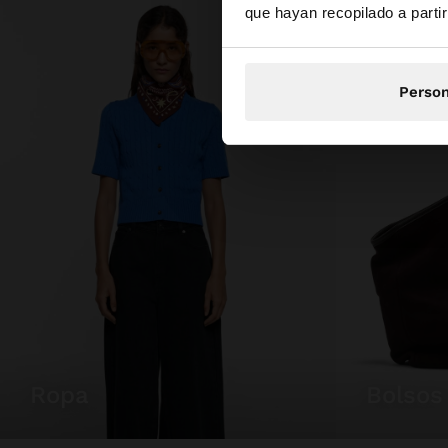
que hayan recopilado a parti
Person
ropa
bolsos