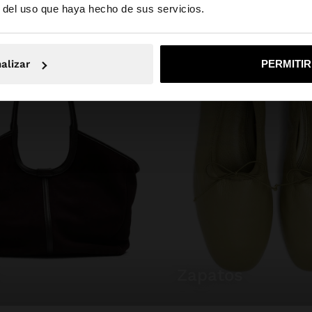
r del uso que haya hecho de sus servicios.
No, continuar en la web de España
Sí, llé
alizar
PERMITI
zapatos