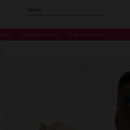
Buscar
Planos
High | Medium Heels
Boots | Ankle Boots