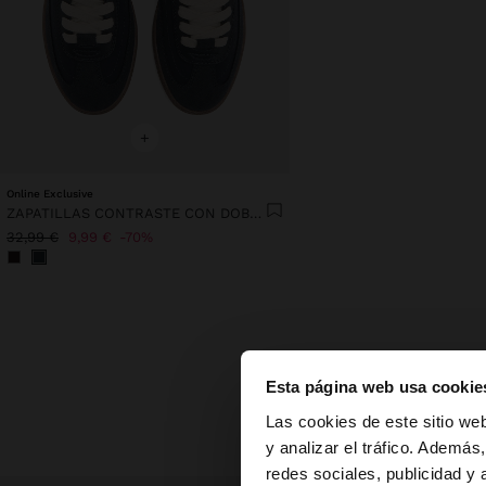
+
Online Exclusive
ZAPATILLAS CONTRASTE CON DOBLE CORDÓN
32,99 €
9,99 €
70%
Descubre nu
Esta página web usa cookie
hola
Las cookies de este sitio we
y analizar el tráfico. Ademá
redes sociales, publicidad y
Estás accediendo a 