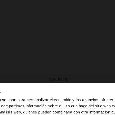
INSPÍRATE
evas ideas de styling y explora n
s
colección.
b se usan para personalizar el contenido y los anuncios, ofrecer
s, compartimos información sobre el uso que haga del sitio web 
 análisis web, quienes pueden combinarla con otra información q
la web de España. ¿Quieres ir a la web de United States?