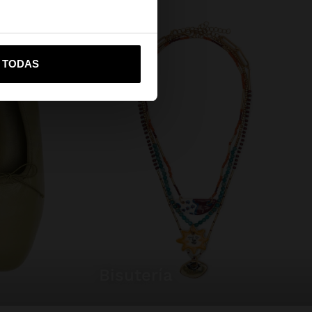
vame a United States
R TODAS
bisutería