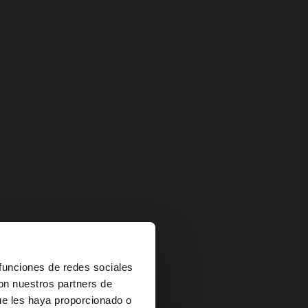
uestra nueva
×
 funciones de redes sociales
con nuestros partners de
ue les haya proporcionado o