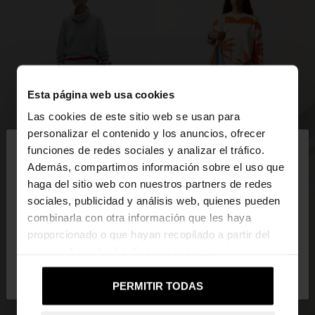
Esta página web usa cookies
Las cookies de este sitio web se usan para
×
personalizar el contenido y los anuncios, ofrecer
hola
funciones de redes sociales y analizar el tráfico.
Además, compartimos información sobre el uso que
haga del sitio web con nuestros partners de redes
Estás accediendo a la web de España. ¿Quieres ir a
sociales, publicidad y análisis web, quienes pueden
la web de United States?
combinarla con otra información que les haya
proporcionado o que hayan recopilado a partir del
uso que haya hecho de sus servicios.
No, continuar en la web
Sí, llévame a
de España
United States
PERMITIR TODAS