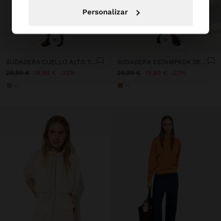
Personalizar
+
+
SUDADERA CUELLO ALTO TACTO SUAVE
SUDADERA ESTAMPADA DE ALGODÓN
29,99 €
19,99 €
33%
29,99 €
19,99 €
33%
+1
+1