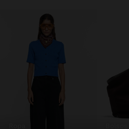
ropa
bolsos