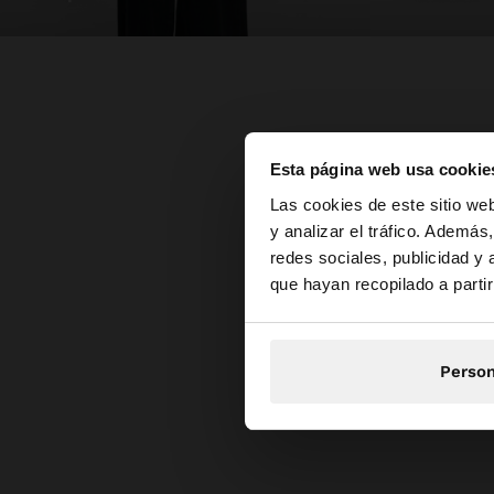
Esta página web usa cookie
hola
Las cookies de este sitio we
y analizar el tráfico. Ademá
redes sociales, publicidad y
Estás accediendo a 
que hayan recopilado a parti
Person