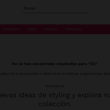
Buscar
Sombreros
Gafas
Llaveros
Cinturones
No se han encontrado resultados para "{0}".
ueba otra búsqueda o descubre nuestras sugerencias aba
INSPÍRATE
evas ideas de styling y explora n
colección.