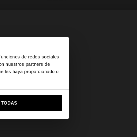
×
 funciones de redes sociales
con nuestros partners de
ue les haya proporcionado o
vame a United States
R TODAS