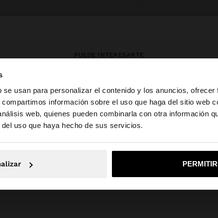
PUEDE INTERESARTE
s
Novedades
Bolsos
Ropa
b se usan para personalizar el contenido y los anuncios, ofrecer
Bisutería
Zapatos
Carteras
s, compartimos información sobre el uso que haga del sitio web 
Relojes
Personalizables
Accesorios
 análisis web, quienes pueden combinarla con otra información q
la web de España. ¿Quieres ir a la web de United States?
r del uso que haya hecho de sus servicios.
No, continuar en la web de España
Sí, llé
alizar
PERMITI
Parfois
SALE_IE
Accessories
ver todo