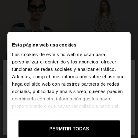
Esta página web usa cookies
Las cookies de este sitio web se usan para
×
personalizar el contenido y los anuncios, ofrecer
hola
funciones de redes sociales y analizar el tráfico.
Además, compartimos información sobre el uso que
haga del sitio web con nuestros partners de redes
Estás accediendo a la web de España. ¿Quieres ir a
sociales, publicidad y análisis web, quienes pueden
la web de United States?
combinarla con otra información que les haya
proporcionado o que hayan recopilado a partir del
uso que haya hecho de sus servicios.
No, continuar en la web
Sí, llévame a
de España
United States
PERMITIR TODAS