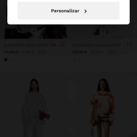
Personalizar
+
+
SUDADERA CON RAYAS 100% ALGODÓN
SUDADERA DE ALGODÓN
32,99 €
15,99 €
52%
29,99 €
19,99 €
33%
+1
+1