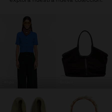
ropa
bolsos