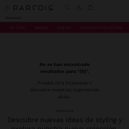
Abanicos
Ver Todo
Wallets
Scarves
Accesorios Para El Pelo
No se han encontrado
resultados para "{0}".
Prueba otra búsqueda o
descubre nuestras sugerencias
abajo.
INSPÍRATE
Descubre nuevas ideas de styling y
explora nuestra nueva colección.