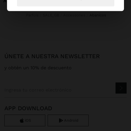
Parfois
SALE_GB
Accessories
abanicos
ÚNETE A NUESTRA NEWSLETTER
y obtén un 10% de descuento
APP DOWNLOAD
iOS
Android