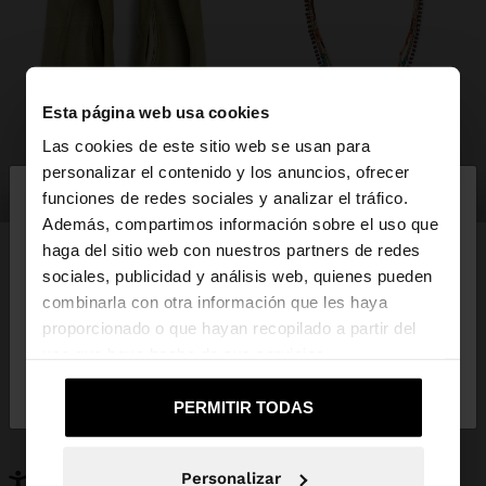
Esta página web usa cookies
Las cookies de este sitio web se usan para
×
personalizar el contenido y los anuncios, ofrecer
hola
zapatos
bisutería
funciones de redes sociales y analizar el tráfico.
Además, compartimos información sobre el uso que
haga del sitio web con nuestros partners de redes
Estás accediendo a la web de España. ¿Quieres ir a
sociales, publicidad y análisis web, quienes pueden
la web de United States?
combinarla con otra información que les haya
PUEDE INTERESARTE
proporcionado o que hayan recopilado a partir del
Novedades
Bolsos
uso que haya hecho de sus servicios.
No, continuar en la web
Sí, llévame a
Ropa
Bisutería
de España
United States
Zapatos
Carteras
PERMITIR TODAS
Relojes
Personalizables
Accesorios
Personalizar