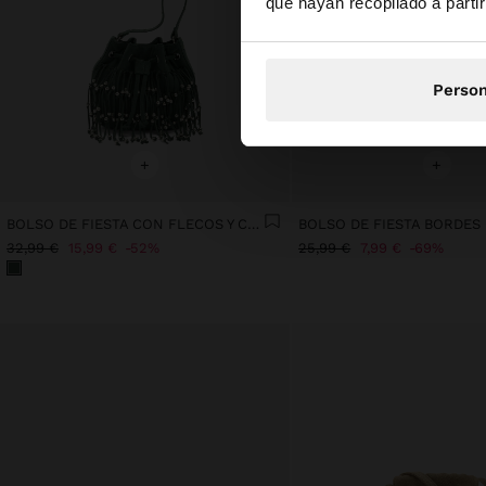
que hayan recopilado a parti
Person
+
+
BOLSO DE FIESTA CON FLECOS Y CUENTAS
32,99 €
15,99 €
52%
25,99 €
7,99 €
69%