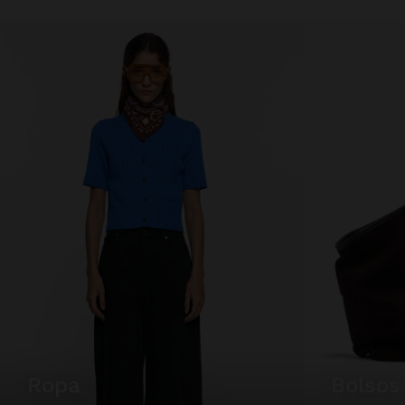
ropa
bolsos