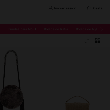
iniciar sesión
cesta
l
Fundas para Móvil
Bolsos de Rafia
Bolsos de Nylon