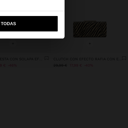
vame a United States
R TODAS
+
+
BOLSO DE FIESTA CON SOLAPA EFECTO PIEL
CLUTCH CON EFECTO RAFIA CON ESTAMPADO ANIMAL
99 €
46%
29,99 €
17,99 €
40%