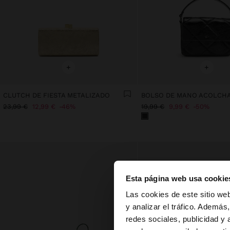
+
+
CLUTCH DE FIESTA METALIZADO
BOLSO DE MANO ACOLCH
23,99 €
12,99 €
46%
19,99 €
9,99 €
50%
Esta página web usa cookie
hola
Las cookies de este sitio we
y analizar el tráfico. Ademá
redes sociales, publicidad y
Estás accediendo a 