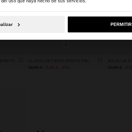
r del uso que haya hecho de sus servicios.
No, continuar en la web de España
Sí, llé
alizar
PERMITI
+
BOLSO DE FIESTA BORDES EFECTO PELO
CLUTCH DE FIESTA EFECTO PIEL
25,99 €
12,99 €
50%
23,99 €
12,