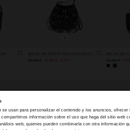
+
ADA
BOLSO DE FIESTA CON FLECOS Y CUENTAS
32,99 €
15,99 €
52%
25,99 €
7,99
s
b se usan para personalizar el contenido y los anuncios, ofrecer
s, compartimos información sobre el uso que haga del sitio web 
 análisis web, quienes pueden combinarla con otra información q
la web de España. ¿Quieres ir a la web de United States?