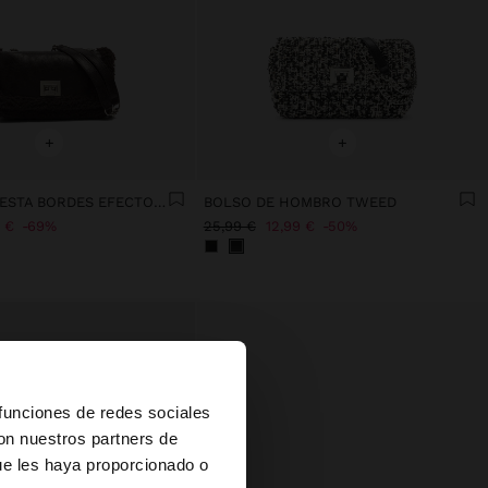
+
+
BOLSO DE FIESTA BORDES EFECTO PELO
BOLSO DE HOMBRO TWEED
 €
69%
25,99 €
12,99 €
50%
×
 funciones de redes sociales
con nuestros partners de
ue les haya proporcionado o