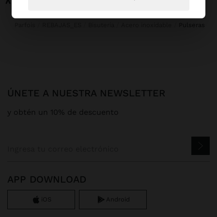
Parfois
REBAJAS_ES
Bisutería
Acero inoxidable
pulseras
ÚNETE A NUESTRA NEWSLETTER
y obtén un 10% de descuento
APP DOWNLOAD
iOS
Android