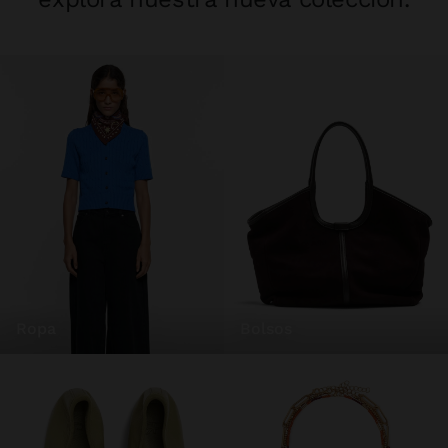
ropa
bolsos