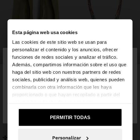
Esta página web usa cookies
Las cookies de este sitio web se usan para
×
personalizar el contenido y los anuncios, ofrecer
hola
zapatos
bisutería
funciones de redes sociales y analizar el tráfico.
Además, compartimos información sobre el uso que
haga del sitio web con nuestros partners de redes
Estás accediendo a la web de España. ¿Quieres ir a
sociales, publicidad y análisis web, quienes pueden
la web de United States?
combinarla con otra información que les haya
PUEDE INTERESARTE
proporcionado o que hayan recopilado a partir del
Novedades
Bolsos
uso que haya hecho de sus servicios.
No, continuar en la web
Sí, llévame a
Ropa
Bisutería
de España
United States
Zapatos
Carteras
PERMITIR TODAS
Relojes
Personalizables
Accesorios
Personalizar