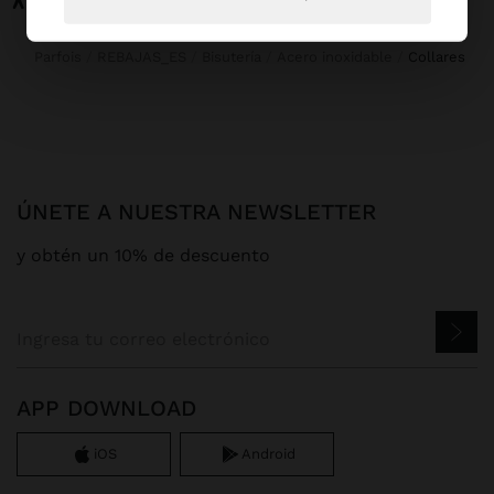
Parfois
REBAJAS_ES
Bisutería
Acero inoxidable
collares
ÚNETE A NUESTRA NEWSLETTER
y obtén un 10% de descuento
APP DOWNLOAD
iOS
Android