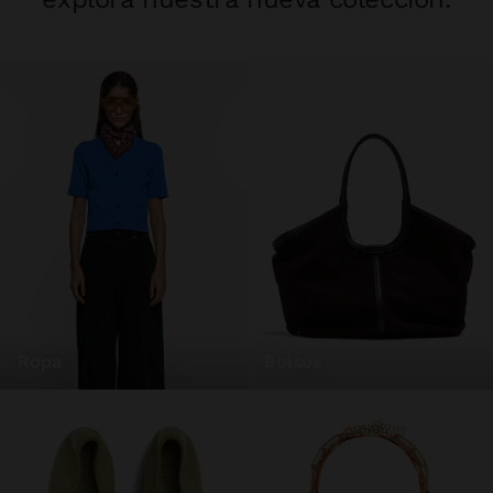
ropa
bolsos