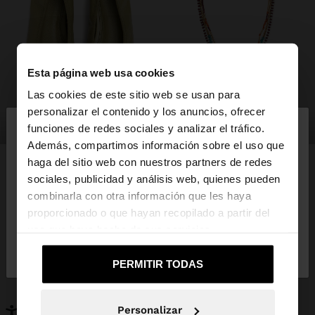
Esta página web usa cookies
Las cookies de este sitio web se usan para
×
personalizar el contenido y los anuncios, ofrecer
hola
zapatos
bisutería
funciones de redes sociales y analizar el tráfico.
Además, compartimos información sobre el uso que
haga del sitio web con nuestros partners de redes
Estás accediendo a la web de España. ¿Quieres ir a
sociales, publicidad y análisis web, quienes pueden
la web de United States?
combinarla con otra información que les haya
PUEDE INTERESARTE
proporcionado o que hayan recopilado a partir del
Novedades
Bolsos
uso que haya hecho de sus servicios.
No, continuar en la web
Sí, llévame a
Ropa
Bisutería
de España
United States
Zapatos
Carteras
PERMITIR TODAS
Relojes
Personalizables
Accesorios
Personalizar