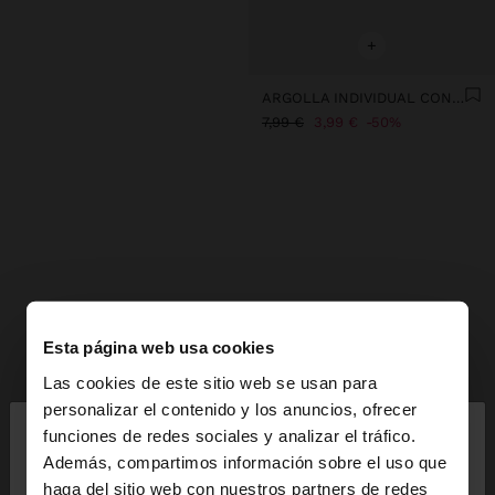
+
ARGOLLA INDIVIDUAL CON BASTÓN DE NAVIDAD - ACERO INOXIDABLE
7,99 €
3,99 €
50%
Esta página web usa cookies
Las cookies de este sitio web se usan para
×
personalizar el contenido y los anuncios, ofrecer
hola
funciones de redes sociales y analizar el tráfico.
Además, compartimos información sobre el uso que
haga del sitio web con nuestros partners de redes
Estás accediendo a la web de España. ¿Quieres ir a