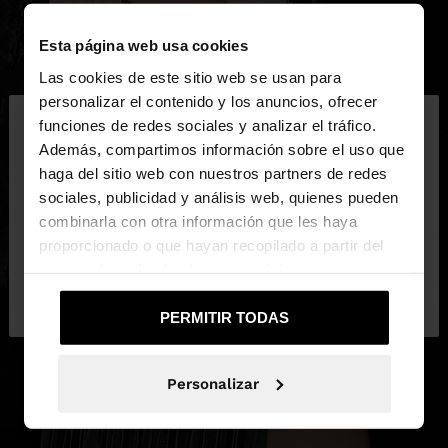
Esta página web usa cookies
Las cookies de este sitio web se usan para
×
personalizar el contenido y los anuncios, ofrecer
hola
funciones de redes sociales y analizar el tráfico.
Además, compartimos información sobre el uso que
haga del sitio web con nuestros partners de redes
Estás accediendo a la web de España. ¿Quieres ir a
sociales, publicidad y análisis web, quienes pueden
la web de United States?
combinarla con otra información que les haya
proporcionado o que hayan recopilado a partir del
uso que haya hecho de sus servicios.
No, continuar en la web
Sí, llévame a
de España
United States
PERMITIR TODAS
Personalizar