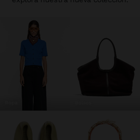
ropa
bolsos