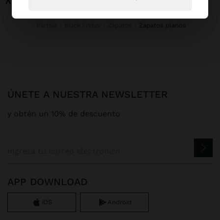
Parfois
Black Friday
Zapatos
zapatos planos
ÚNETE A NUESTRA NEWSLETTER
y obtén un 10% de descuento
APP DOWNLOAD
iOS
Android