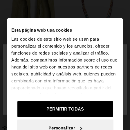
Esta página web usa cookies
Las cookies de este sitio web se usan para
×
personalizar el contenido y los anuncios, ofrecer
hola
zapatos
bisutería
funciones de redes sociales y analizar el tráfico.
Además, compartimos información sobre el uso que
haga del sitio web con nuestros partners de redes
Estás accediendo a la web de España. ¿Quieres ir a
sociales, publicidad y análisis web, quienes pueden
la web de United States?
combinarla con otra información que les haya
PUEDE INTERESARTE
proporcionado o que hayan recopilado a partir del
Novedades
Bolsos
uso que haya hecho de sus servicios.
No, continuar en la web
Sí, llévame a
Ropa
Bisutería
de España
United States
Zapatos
Carteras
PERMITIR TODAS
Relojes
Personalizables
Accesorios
Personalizar